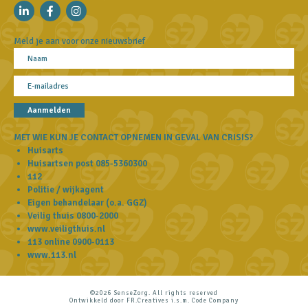
Meld je aan voor onze nieuwsbrief
Aanmelden
MET WIE KUN JE CONTACT OPNEMEN IN GEVAL VAN CRISIS?
Huisarts
Huisartsen post
085-5360300
112
Politie / wijkagent
Eigen behandelaar (o.a. GGZ)
Veilig thuis
0800-2000
www.veiligthuis.nl
113 online
0900-0113
www.113.nl
©2026 SenseZorg. All rights reserved
Ontwikkeld door
FR.Creatives
i.s.m.
Code Company