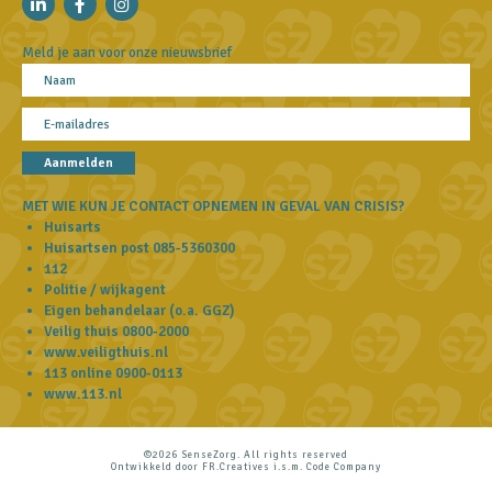
Meld je aan voor onze nieuwsbrief
Aanmelden
MET WIE KUN JE CONTACT OPNEMEN IN GEVAL VAN CRISIS?
Huisarts
Huisartsen post
085-5360300
112
Politie / wijkagent
Eigen behandelaar (o.a. GGZ)
Veilig thuis
0800-2000
www.veiligthuis.nl
113 online
0900-0113
www.113.nl
©2026 SenseZorg. All rights reserved
Ontwikkeld door
FR.Creatives
i.s.m.
Code Company