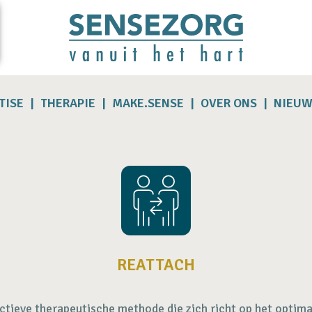
TISE
THERAPIE
MAKE.SENSE
OVER ONS
NIEUW
REATTACH
ctieve therapeutische methode die zich richt op het optima