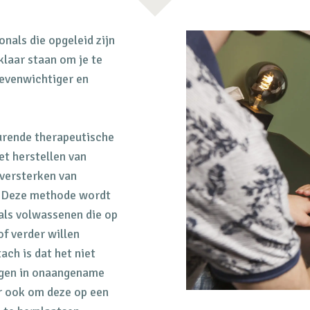
nals die opgeleid zijn
laar staan om je te
 evenwichtiger en
urende therapeutische
het herstellen van
versterken van
. Deze methode wordt
als volwassenen die op
of verder willen
ch is dat het niet
ijgen in onaangename
r ook om deze op een