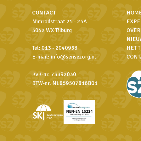
CONTACT
HOM
Nimrodstraat 25 - 25A
EXPE
5042 WX Tilburg
OVER
NIEU
Tel:
013 - 2040958
HET 
E-mail:
info@sensezorg.nl
CONT
KvK-nr. 73392030
BTW-nr. NL859507816B01