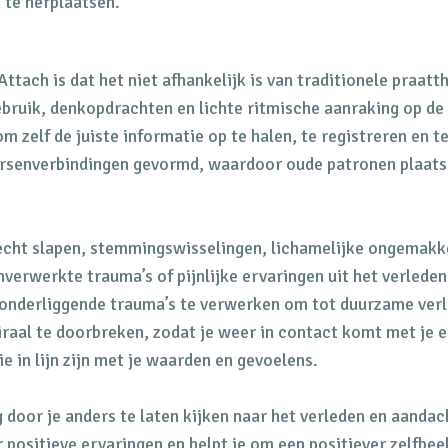
 te herplaatsen.
tach is dat het niet afhankelijk is van traditionele praatt
bruik, denkopdrachten en lichte ritmische aanraking op de
om zelf de juiste informatie op te halen, te registreren en 
rsenverbindingen gevormd, waardoor oude patronen plaats
lecht slapen, stemmingswisselingen, lichamelijke ongemakk
verwerkte trauma’s of pijnlijke ervaringen uit het verlede
e onderliggende trauma’s te verwerken om tot duurzame ver
iraal te doorbreken, zodat je weer in contact komt met je e
 in lijn zijn met je waarden en gevoelens.
g door je anders te laten kijken naar het verleden en aandac
 positieve ervaringen en helpt je om een positiever zelfbee