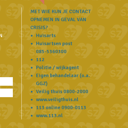
MET WIE KUN JE CONTACT
OPNEMEN IN GEVAL VAN
CRISIS?
N
Huisarts
Huisartsen post
085-5360300
112
Politie / wijkagent
Eigen behandelaar (o.a.
GGZ)
Veilig thuis
0800-2000
www.veiligthuis.nl
113 online
0900-0113
www.113.nl